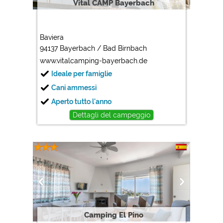
Vital CAMP Bayerbach
Baviera
94137 Bayerbach / Bad Birnbach
www.vitalcamping-bayerbach.de
Ideale per famiglie
Cani ammessi
Aperto tutto l'anno
Dettagli del campeggio
Camping El Pino