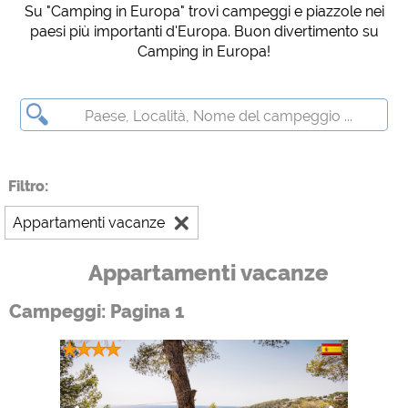
Su "Camping in Europa" trovi campeggi e piazzole nei
Social Media
paesi più importanti d'Europa. Buon divertimento su
Anteprima del campeggio (anteprima dei siti web dei campeggi)
Camping in Europa!
siehe Datenschutzerklärung des jeweiligen Anbieters
Facebook (Anteprima della pagina Facebook dei campeggi)
https://www.facebook.com/about/privacy/
Media esterni / Social Media
Filtro:
YouTube (Video dai campeggi)
https://policies.google.com/privacy
Appartamenti vacanze
Google Maps (Anteprima del campeggio (anteprima dei siti web dei
campeggi))
Appartamenti vacanze
https://policies.google.com/privacy
Google reCAPTCHA (moduli di contatto)
Campeggi: Pagina 1
https://policies.google.com/privacy
Statistiche