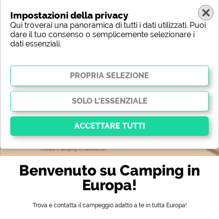
Impostazioni della privacy
Qui troverai una panoramica di tutti i dati utilizzati. Puoi
dare il tuo consenso o semplicemente selezionare i
dati essenziali.
Europa
Regione
Tipo
Posizione
Caratteristica
Stelle
Servizi igienici
Servizio
Attività per il tempo libero
Mappa
Essenziale
Benvenuto su Camping in
I cookie essenziali abilitano le funzioni di base e sono
essenziali per il corretto funzionamento del sito web.
Europa!
Senza questi cookie, alcune parti del sito
non
funzioneranno
.
Trova e contatta il campeggio adatto a te in tutta Europa!