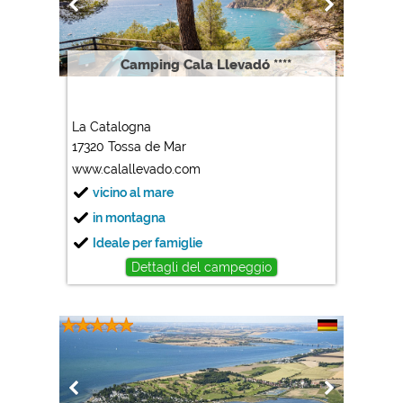
Google Analytics
https://policies.google.com/privacy
Camping Cala Llevadó ****
Marketing
Google Ads
La Catalogna
https://policies.google.com/privacy
17320 Tossa de Mar
Google AdSense
www.calallevado.com
https://policies.google.com/privacy
vicino al mare
Google Remarketing
in montagna
https://policies.google.com/privacy
Ideale per famiglie
Dettagli del campeggio
Le impostazioni dei cookie possono essere modificate
in qualsiasi momento nel footer tramite "COOKIES"!