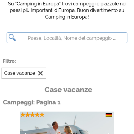
Su "Camping in Europa" trovi campeggi e piazzole nei
Social Media
paesi più importanti d'Europa. Buon divertimento su
Anteprima del campeggio (anteprima dei siti web dei campeggi)
Camping in Europa!
siehe Datenschutzerklärung des jeweiligen Anbieters
Facebook (Anteprima della pagina Facebook dei campeggi)
https://www.facebook.com/about/privacy/
Media esterni / Social Media
Filtro:
YouTube (Video dai campeggi)
https://policies.google.com/privacy
Case vacanze
Google Maps (Anteprima del campeggio (anteprima dei siti web dei
campeggi))
Case vacanze
https://policies.google.com/privacy
Google reCAPTCHA (moduli di contatto)
Campeggi: Pagina 1
https://policies.google.com/privacy
Statistiche