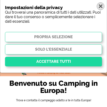
Impostazioni della privacy
Qui troverai una panoramica di tutti i dati utilizzati. Puoi
dare il tuo consenso o semplicemente selezionare i
dati essenziali.
Europa
Regione
Tipo
Posizione
Caratteristica
Stelle
Servizi igienici
Servizio
Attività per il tempo libero
Mappa
Essenziale
Benvenuto su Camping in
I cookie essenziali abilitano le funzioni di base e sono
essenziali per il corretto funzionamento del sito web.
Europa!
Senza questi cookie, alcune parti del sito
non
funzioneranno
.
Trova e contatta il campeggio adatto a te in tutta Europa!