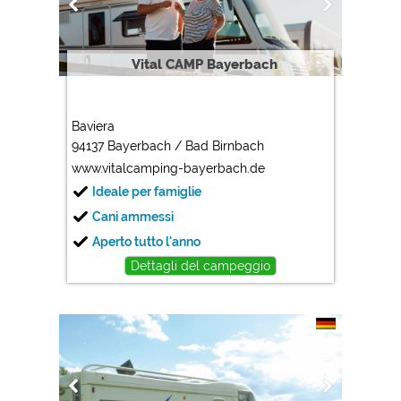
Google Analytics
https://policies.google.com/privacy
Vital CAMP Bayerbach
Marketing
Google Ads
Baviera
https://policies.google.com/privacy
94137 Bayerbach / Bad Birnbach
Google AdSense
www.vitalcamping-bayerbach.de
https://policies.google.com/privacy
Ideale per famiglie
Google Remarketing
Cani ammessi
https://policies.google.com/privacy
Aperto tutto l'anno
Dettagli del campeggio
Le impostazioni dei cookie possono essere modificate
in qualsiasi momento nel footer tramite "COOKIES"!