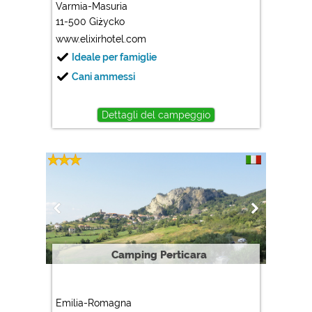
Varmia-Masuria
11-500 Giżycko
www.elixirhotel.com
Ideale per famiglie
Cani ammessi
Dettagli del campeggio
Camping Perticara
Emilia-Romagna