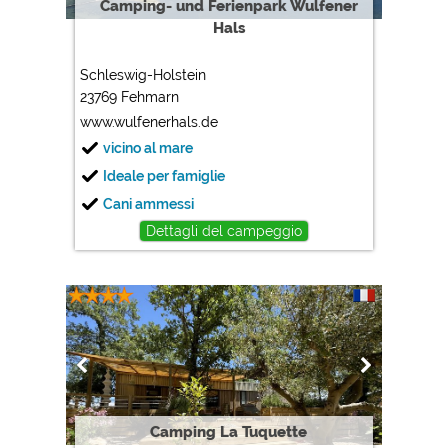
Camping- und Ferienpark Wulfener
Hals
Schleswig-Holstein
23769 Fehmarn
www.wulfenerhals.de
vicino al mare
Ideale per famiglie
Cani ammessi
Dettagli del campeggio
Camping La Tuquette