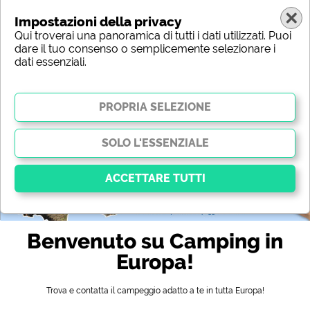
Impostazioni della privacy
Qui troverai una panoramica di tutti i dati utilizzati. Puoi
dare il tuo consenso o semplicemente selezionare i
dati essenziali.
Europa
Regione
Tipo
Posizione
Caratteristica
Stelle
Servizi igienici
Servizio
Attività per il tempo libero
Mappa
Essenziale
Benvenuto su Camping in
I cookie essenziali abilitano le funzioni di base e sono
essenziali per il corretto funzionamento del sito web.
Europa!
Senza questi cookie, alcune parti del sito
non
funzioneranno
.
Trova e contatta il campeggio adatto a te in tutta Europa!