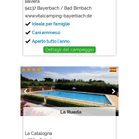
Google Analytics
Baviera
94137 Bayerbach / Bad Birnbach
https://policies.google.com/privacy
www.vitalcamping-bayerbach.de
Ideale per famiglie
Marketing
Cani ammessi
Google Ads
Aperto tutto l'anno
https://policies.google.com/privacy
Dettagli del campeggio
Google AdSense
https://policies.google.com/privacy
Google Remarketing
https://policies.google.com/privacy
Le impostazioni dei cookie possono essere modificate
in qualsiasi momento nel footer tramite "COOKIES"!
La Rueda
La Catalogna