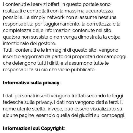
Google Analytics
I contenuti e i servizi offerti in questo portale sono
https://policies.google.com/privacy
realizzati e controllati con la massima accuratezza
possibile. La simply network non si assume nessuna
responsabilità per l'aggiornamento, la correttezza e la
Marketing
completezza delle informazioni contenute nel sito,
Google Ads
qualora non sussista o non venga dimostrata la colpa
intenzionale del gestore.
https://policies.google.com/privacy
Tutti i contenuti e le immagini di questo sito, vengono
Google AdSense
inseriti e aggiornati da parte dei proprietari dei campeggi
https://policies.google.com/privacy
che detengono tutti i diritti e si assumono tutte le
Google Remarketing
responsabilità su ciò che viene pubblicato.
https://policies.google.com/privacy
Informativa sulla privacy:
Le impostazioni dei cookie possono essere modificate
I dati personali inseriti vengono trattati secondo le leggi
in qualsiasi momento nel footer tramite "COOKIES"!
tedesche sulla privacy. I dati non vengono dati a terzi. Il
nome utente scelto, invece, può essere visualizzato su
alcune pagine, esempio quella dei giudizi sui campeggi.
Informazioni sul Copyright: