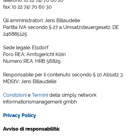
telefono: (0 22 74) 70 60 20
Social Media
fax: (0 22 74) 70 60 30
Anteprima del campeggio (anteprima dei siti web dei campeggi)
Gli amministratori: Jens Billaudelle
siehe Datenschutzerklärung des jeweiligen Anbieters
Partita IVA secondo § 27 a Umsatzsteuergesetz: DE
Facebook (Anteprima della pagina Facebook dei campeggi)
246885125
https://www.facebook.com/about/privacy/
Sede legale: Elsdorf
Foro REA: Amtsgericht Köln
Media esterni / Social Media
Numero REA: HRB 56829
YouTube (Video dai campeggi)
https://policies.google.com/privacy
Responsabile per il contenuto secondo § 10 Absatz 3
MDStV: Jens Billaudelle
Google Maps (Anteprima del campeggio (anteprima dei siti web dei
campeggi))
Condizioni
e
Termini
della simply network
https://policies.google.com/privacy
informationsmanagement gmbh
Google reCAPTCHA (moduli di contatto)
https://policies.google.com/privacy
Privacy Policy
Avviso di responsabilità:
Statistiche