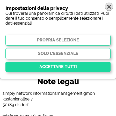
Impostazioni della privacy
Qui troverai una panoramica di tutti i dati utilizzati. Puoi
dare il tuo consenso o semplicemente selezionare i
dati essenziali.
(c) shutterstock
Note legali
Essenziale
I cookie essenziali abilitano le funzioni di base e sono
simply network informationsmanagement gmbh
essenziali per il corretto funzionamento del sito web.
kastanienallee 7
Senza questi cookie, alcune parti del sito
non
funzioneranno
.
50189 elsdorf