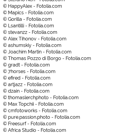
© HappyAlex - Fotolia.com
© Mapics - Fotolia.com
© Gorilla - Fotolia.com
© Lsantilli - Fotolia.com
© stevanzz - Fotolia.com
© Alex Tihonov - Fotolia.com
© ashumskiy - Fotolia.com
© Joachim Martin - Fotolia.com
© Thomas Pozzo di Borgo - Fotolia.com
© gradt - Fotolia.com
© 7horses - Fotolia.com
© efired - Fotolia.com
© artjazz - Fotolia.com
© dzain - Fotolia.com
© thomaslerchphoto - Fotolia.com
© Max Topchii - Fotolia.com
© cmfotoworks - Fotolia.com
© pure.passion.photo - Fotolia.com
© Freesurf - Fotolia.com
© Africa Studio - Fotolia.com