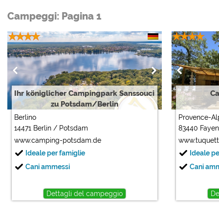
Campeggi: Pagina 1
Ihr königlicher Campingpark Sanssouci
Ca
zu Potsdam/Berlin
Berlino
Provence-Al
14471 Berlin / Potsdam
83440 Faye
www.camping-potsdam.de
www.tuquet
Ideale per famiglie
Ideale pe
Cani ammessi
Cani am
Dettagli del campeggio
De