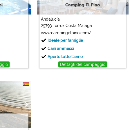
ol
Camping El Pino
Andalucía
29793 Torrox Costa Málaga
www.campingelpino.com/
Ideale per famiglie
Cani ammessi
Aperto tutto l'anno
ggio
Dettagli del campeggio