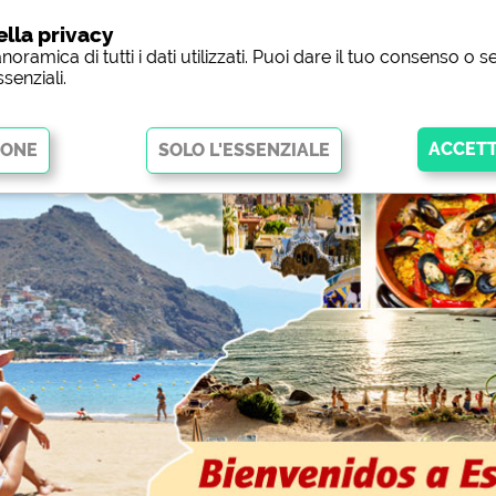
ella privacy
Camp
noramica di tutti i dati utilizzati. Puoi dare il tuo consenso o
ssenziali.
tano le funzioni di base e sono essenziali per il corretto funzionamento
i cookie, alcune parti del sito
non funzioneranno
.
 (anteprima dei siti web dei
siehe Datenschutzerklärung des jeweil
lla pagina Facebook dei campeggi)
https://www.facebook.com/about/pr
cial Media