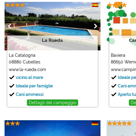
La Rueda
Ca
La Catalogna
Baviera
08880 Cubelles
86650 Wem
www.la-rueda.com
www.campin
vicino al mare
Ideale pe
Ideale per famiglie
Cani am
Cani ammessi
Aperto tu
Dettagli del campeggio
De