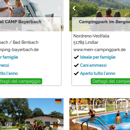
tal CAMP Bayerbach
Campingpark im Bergis
Nordreno-Vestfalia
bach / Bad Birnbach
51789 Lindlar
mping-bayerbach.de
www.mein-campingpark.de
r famiglie
Ideale per famiglie
messi
Cani ammessi
tto l'anno
Aperto tutto l'anno
ttagli del campeggio
Dettagli del campe