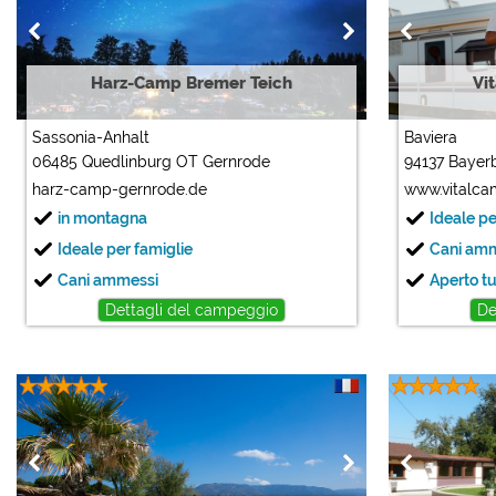
Harz-Camp Bremer Teich
Vi
Sassonia-Anhalt
Baviera
06485 Quedlinburg OT Gernrode
94137 Bayer
harz-camp-gernrode.de
www.vitalca
in montagna
Ideale pe
Ideale per famiglie
Cani am
Cani ammessi
Aperto tu
Dettagli del campeggio
De