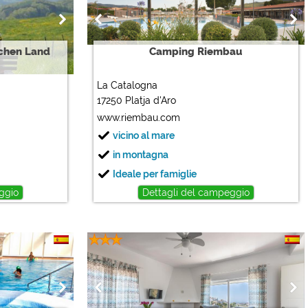
chen Land
Camping Riembau
La Catalogna
17250 Platja d'Aro
www.riembau.com
vicino al mare
in montagna
Ideale per famiglie
ggio
Dettagli del campeggio