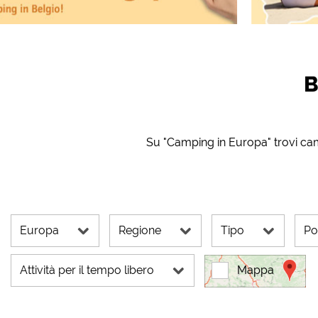
YouTube (Video dai cam
Google Maps (Anteprima 
web dei campeggi))
Google reCAPTCHA (modu
B
Statistiche
Google Analytics
Su "Camping in Europa" trovi ca
Marketing
Google Ads
Google AdSense
Google Remarketing
Europa
Regione
Tipo
Po
Le impostazioni de
Attività per il tempo libero
Mappa
"COOKIES"!