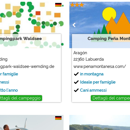
mpingpark Waldsee
Camping Peña Mon
Aragón
ding
22360 Labuerda
gpark-waldsee-wemding.de
www.penamontanesa.com/
r famiglie
in montagna
messi
Ideale per famiglie
tto l'anno
Cani ammessi
ttagli del campeggio
Dettagli del campe