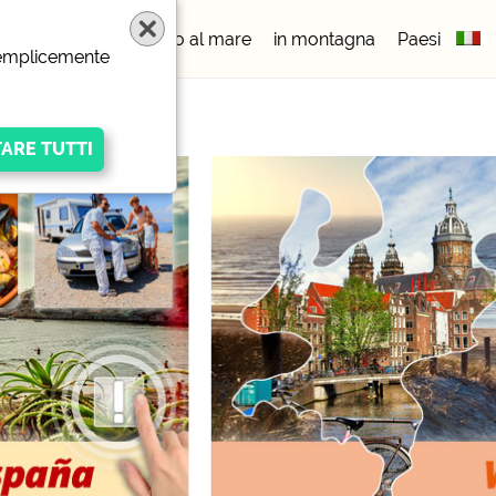
eggi
5 stelle
vicino al mare
in montagna
Paesi
 semplicemente
igen Anbieters
ivacy/