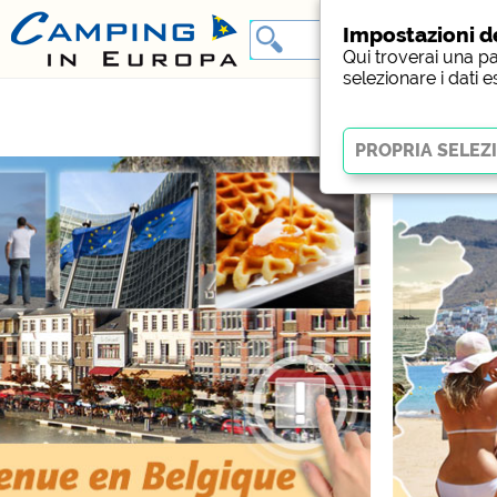
Impostazioni d
Qui troverai una pa
selezionare i dati e
Essenziale
I cookie essenziali abili
del sito web. Senza quest
Social Media
Anteprima del campeggio
campeggi)
Facebook (Anteprima de
Media esterni / So