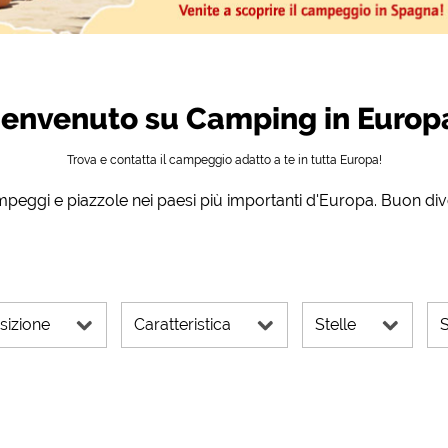
peggi)
https://policies.google.com/privacy
del campeggio (anteprima dei siti
https://policies.google.com/privacy
li di contatto)
https://policies.google.com/privacy
envenuto su Camping in Europ
Trova e contatta il campeggio adatto a te in tutta Europa!
https://policies.google.com/privacy
mpeggi e piazzole nei paesi più importanti d'Europa. Buon di
https://policies.google.com/privacy
https://policies.google.com/privacy
https://policies.google.com/privacy
sizione
Caratteristica
Stelle
S
i cookie possono essere modificate in qualsiasi momento nel 