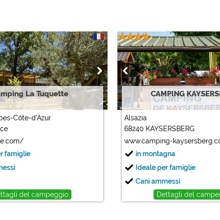
mping La Tuquette
CAMPING KAYSER
pes-Côte-d'Azur
Alsazia
nce
68240 KAYSERSBERG
te.com/
www.camping-kaysersberg.
r famiglie
in montagna
messi
Ideale per famiglie
Cani ammessi
ttagli del campeggio
Dettagli del campe