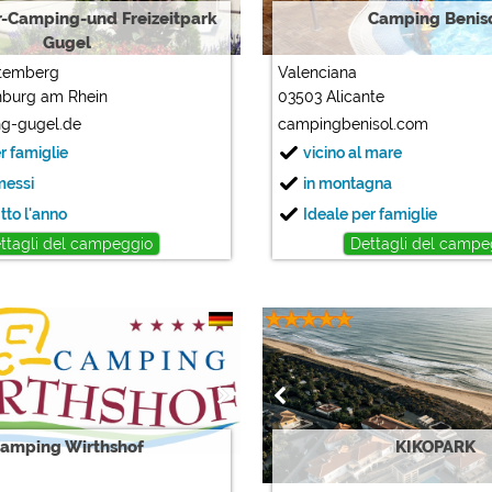
r-Camping-und Freizeitpark
Camping Benis
Gugel
temberg
Valenciana
nburg am Rhein
03503 Alicante
g-gugel.de
campingbenisol.com
r famiglie
vicino al mare
messi
in montagna
tto l'anno
Ideale per famiglie
ttagli del campeggio
Dettagli del campe
amping Wirthshof
KIKOPARK