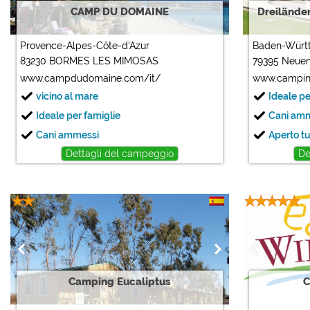
CAMP DU DOMAINE
Dreilände
Provence-Alpes-Côte-d'Azur
Baden-Würt
83230 BORMES LES MIMOSAS
79395 Neue
www.campdudomaine.com/it/
www.campin
vicino al mare
Ideale pe
Ideale per famiglie
Cani am
Cani ammessi
Aperto tu
Dettagli del campeggio
De
Camping Eucaliptus
C