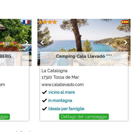
SBERG
Camping Cala Llevadó ****
La Catalogna
17320 Tossa de Mar
com
www.calallevado.com
vicino al mare
in montagna
Ideale per famiglie
ggio
Dettagli del campeggio