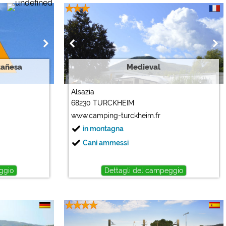
tañesa
Medieval
Alsazia
68230 TURCKHEIM
www.camping-turckheim.fr
in montagna
Cani ammessi
ggio
Dettagli del campeggio