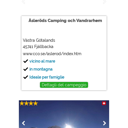
Google Analytics
https://policies.google.com/privacy
Åsleröds Camping och Vandrarhem
Marketing
Google Ads
Västra Götalands
https://policies.google.com/privacy
45741 Fjällbacka
Google AdSense
www.cco.se/aslerod/index.htm
https://policies.google.com/privacy
vicino al mare
Google Remarketing
in montagna
https://policies.google.com/privacy
Ideale per famiglie
Dettagli del campeggio
Le impostazioni dei cookie possono essere modificate
in qualsiasi momento nel footer tramite "COOKIES"!