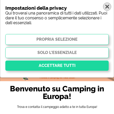
Impostazioni della privacy
Qui troverai una panoramica di tutti i dati utilizzati. Puoi
dare il tuo consenso o semplicemente selezionare i
dati essenziali.
Europa
Regione
Tipo
Posizione
Caratteristica
Stelle
Servizi igienici
Servizio
Attività per il tempo libero
Mappa
Essenziale
Benvenuto su Camping in
I cookie essenziali abilitano le funzioni di base e sono
essenziali per il corretto funzionamento del sito web.
Europa!
Senza questi cookie, alcune parti del sito
non
funzioneranno
.
Trova e contatta il campeggio adatto a te in tutta Europa!