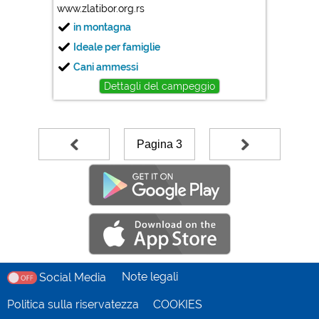
www.zlatibor.org.rs
in montagna
Ideale per famiglie
Cani ammessi
Dettagli del campeggio
Pagina 3
Note legali
Social Media
Politica sulla riservatezza
COOKIES