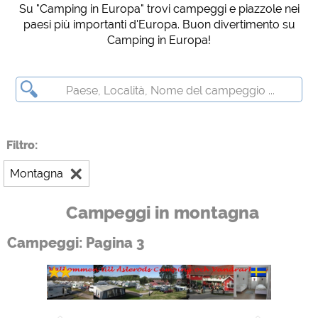
Su "Camping in Europa" trovi campeggi e piazzole nei
Social Media
paesi più importanti d'Europa. Buon divertimento su
Anteprima del campeggio (anteprima dei siti web dei campeggi)
Camping in Europa!
siehe Datenschutzerklärung des jeweiligen Anbieters
Facebook (Anteprima della pagina Facebook dei campeggi)
https://www.facebook.com/about/privacy/
Media esterni / Social Media
Filtro:
YouTube (Video dai campeggi)
https://policies.google.com/privacy
Montagna
Google Maps (Anteprima del campeggio (anteprima dei siti web dei
campeggi))
Campeggi in montagna
https://policies.google.com/privacy
Google reCAPTCHA (moduli di contatto)
Campeggi: Pagina 3
https://policies.google.com/privacy
Statistiche