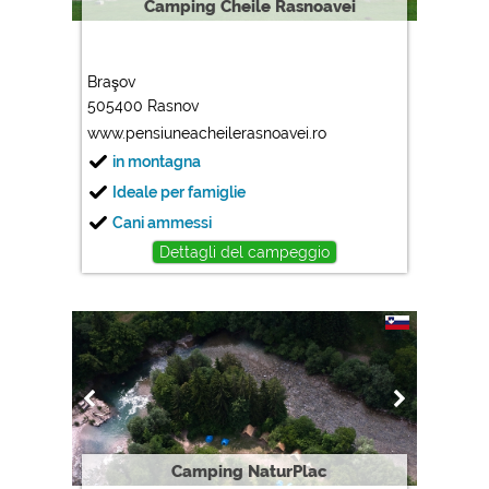
Camping Cheile Rasnoavei
Braşov
505400 Rasnov
www.pensiuneacheilerasnoavei.ro
in montagna
Ideale per famiglie
Cani ammessi
Dettagli del campeggio
Camping NaturPlac