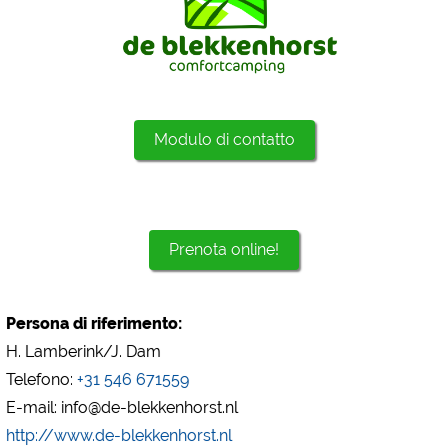
Google Analytics
https://policies.google.com/privacy
Marketing
Google Ads
Modulo di contatto
https://policies.google.com/privacy
Google AdSense
https://policies.google.com/privacy
Google Remarketing
Prenota online!
https://policies.google.com/privacy
Le impostazioni dei cookie possono essere modificate
Persona di riferimento:
in qualsiasi momento nel footer tramite "COOKIES"!
H. Lamberink/J. Dam
Telefono:
+31 546 671559
E-mail: info@de-blekkenhorst.nl
http://www.de-blekkenhorst.nl