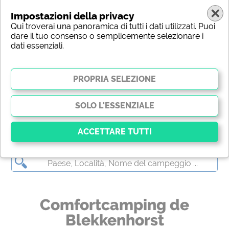
Impostazioni della privacy
Qui troverai una panoramica di tutti i dati utilizzati. Puoi
dare il tuo consenso o semplicemente selezionare i
dati essenziali.
Comfortcamping de Blekkenhorst
Essenziale
I cookie essenziali abilitano le funzioni di base e sono
essenziali per il corretto funzionamento del sito web.
Senza questi cookie, alcune parti del sito
non
Comfortcamping de
funzioneranno
.
Blekkenhorst