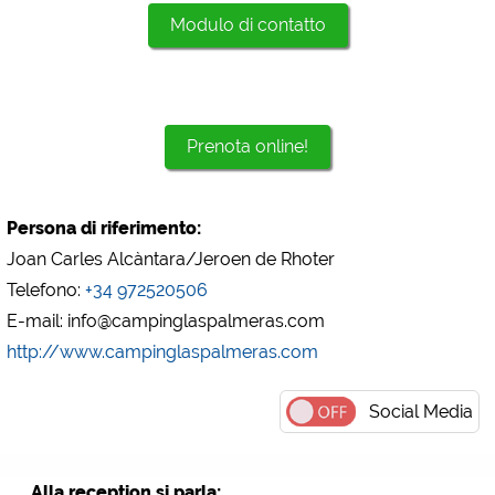
Google Analytics
Modulo di contatto
https://policies.google.com/privacy
Marketing
Google Ads
Prenota online!
https://policies.google.com/privacy
Google AdSense
https://policies.google.com/privacy
Persona di riferimento:
Google Remarketing
Joan Carles Alcàntara/Jeroen de Rhoter
https://policies.google.com/privacy
Telefono:
+34 972520506
E-mail: info@campinglaspalmeras.com
Le impostazioni dei cookie possono essere modificate
http://www.campinglaspalmeras.com
in qualsiasi momento nel footer tramite "COOKIES"!
Social Media
Alla reception si parla: