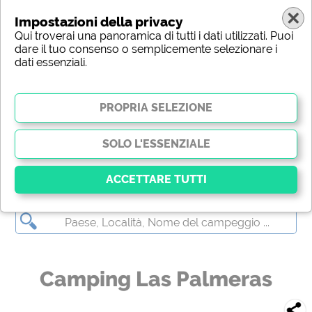
Impostazioni della privacy
Qui troverai una panoramica di tutti i dati utilizzati. Puoi
dare il tuo consenso o semplicemente selezionare i
dati essenziali.
Camping Las Palmeras
Essenziale
I cookie essenziali abilitano le funzioni di base e sono
essenziali per il corretto funzionamento del sito web.
Senza questi cookie, alcune parti del sito
non
Camping Las Palmeras
funzioneranno
.