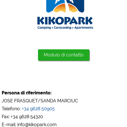
Google Analytics
https://policies.google.com/privacy
Marketing
Google Ads
https://policies.google.com/privacy
Google AdSense
Modulo di contatto
https://policies.google.com/privacy
Google Remarketing
https://policies.google.com/privacy
Le impostazioni dei cookie possono essere modificate
Persona di riferimento:
in qualsiasi momento nel footer tramite "COOKIES"!
JOSE FRASQUET/SANDA MARCIUC
Telefono:
+34 9628 50905
Fax: +34 9628 54320
E-mail: info@kikopark.com