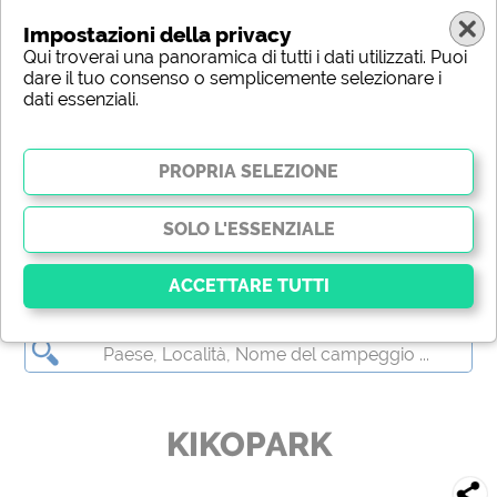
Impostazioni della privacy
Qui troverai una panoramica di tutti i dati utilizzati. Puoi
dare il tuo consenso o semplicemente selezionare i
dati essenziali.
KIKOPARK
Essenziale
I cookie essenziali abilitano le funzioni di base e sono
essenziali per il corretto funzionamento del sito web.
Senza questi cookie, alcune parti del sito
non
KIKOPARK
funzioneranno
.